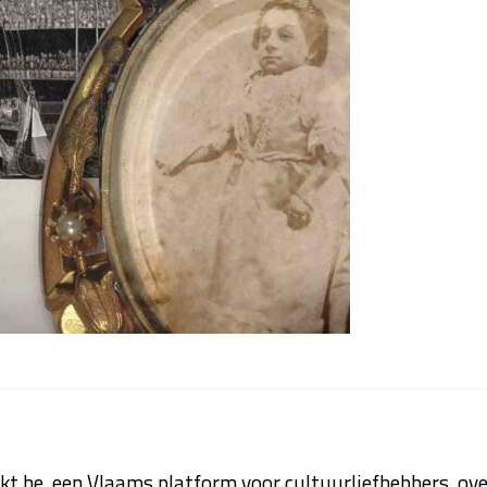
kt.be, een Vlaams platform voor cultuurliefhebbers, ove